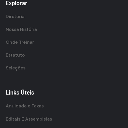
Explorar
Diretoria
Nossa História
Onde Treinar
Estatuto
Seleções
Links Úteis
Anuidade e Taxas
Editais E Assembleias