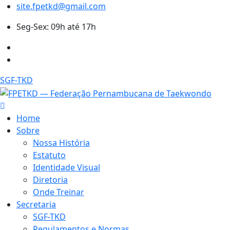
site.fpetkd@gmail.com
Seg-Sex: 09h até 17h
SGF-TKD
Home
Sobre
Nossa História
Estatuto
Identidade Visual
Diretoria
Onde Treinar
Secretaria
SGF-TKD
Regulamentos e Normas