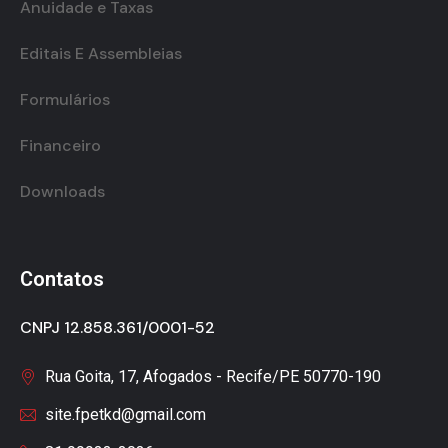
Anuidade e Taxas
Editais E Assembleias
Formulários
Financeiro
Downloads
Contatos
CNPJ 12.858.361/0001-52
Rua Goita, 17, Afogados - Recife/PE 50770-190
site.fpetkd@gmail.com