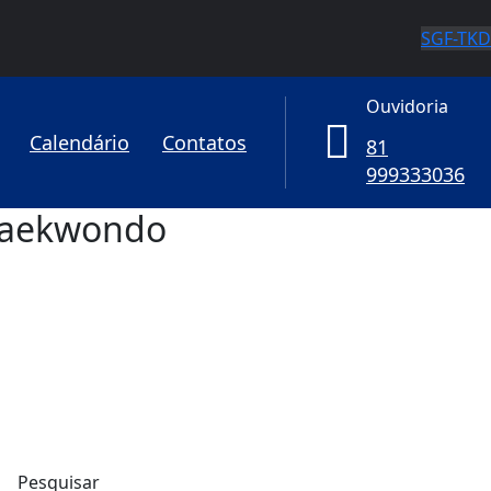
SGF-TKD
Ouvidoria
Calendário
Contatos
81
999333036
 Taekwondo
Pesquisar