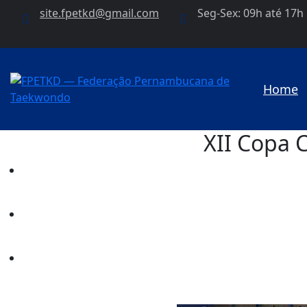
site.fpetkd@gmail.com
Seg-Sex: 09h até 17h
Home
XII Copa 