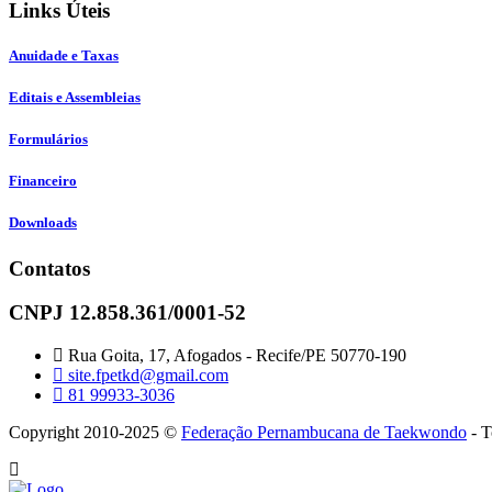
Links Úteis
Anuidade e Taxas
Editais e Assembleias
Formulários
Financeiro
Downloads
Contatos
CNPJ 12.858.361/0001-52
Rua Goita, 17, Afogados - Recife/PE 50770-190
site.fpetkd@gmail.com
81 99933-3036
Copyright 2010-2025 ©
Federação Pernambucana de Taekwondo
- T