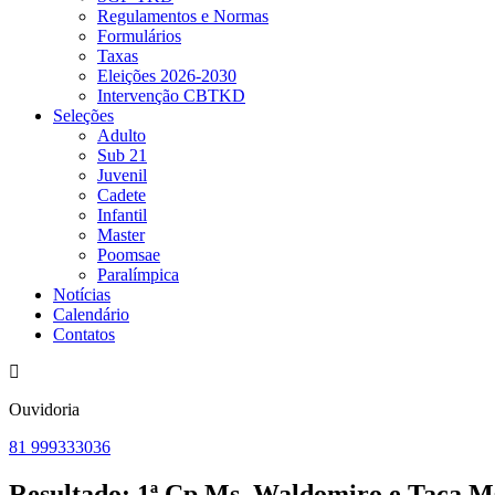
Regulamentos e Normas
Formulários
Taxas
Eleições 2026-2030
Intervenção CBTKD
Seleções
Adulto
Sub 21
Juvenil
Cadete
Infantil
Master
Poomsae
Paralímpica
Notícias
Calendário
Contatos
Ouvidoria
81 999333036
Resultado: 1ª Cp.Ms. Waldomiro e Taça M