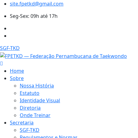
site.fpetkd@gmail.com
Seg-Sex: 09h até 17h
SGF-TKD
Home
Sobre
Nossa História
Estatuto
Identidade Visual
Diretoria
Onde Treinar
Secretaria
SGF-TKD
Regulamentos e Normas