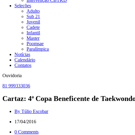
Intervenção CBTKD
Seleções
Adulto
Sub 21
Juvenil
Cadete
Infantil
Master
Poomsae
Paralímpica
Notícias
Calendário
Contatos
Ouvidoria
81 999333036
Cartaz: 4ª Copa Beneficente de Taekwond
By Túlio Escobar
17/04/2016
0 Comments