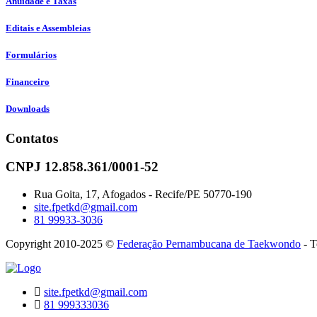
Anuidade e Taxas
Editais e Assembleias
Formulários
Financeiro
Downloads
Contatos
CNPJ 12.858.361/0001-52
Rua Goita, 17, Afogados - Recife/PE 50770-190
site.fpetkd@gmail.com
81 99933-3036
Copyright 2010-2025 ©
Federação Pernambucana de Taekwondo
- T
site.fpetkd@gmail.com
81 999333036