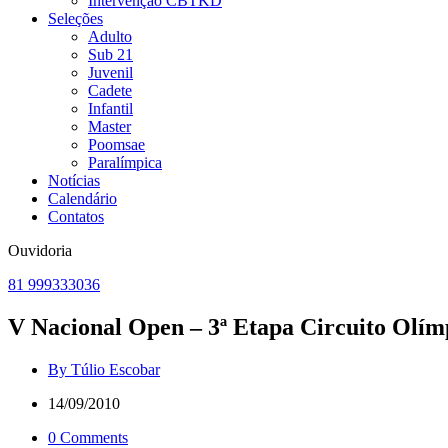
Intervenção CBTKD
Seleções
Adulto
Sub 21
Juvenil
Cadete
Infantil
Master
Poomsae
Paralímpica
Notícias
Calendário
Contatos
Ouvidoria
81 999333036
V Nacional Open – 3ª Etapa Circuito Olím
By Túlio Escobar
14/09/2010
0 Comments