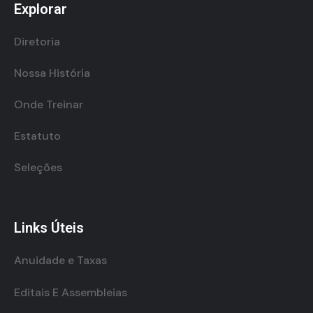
Explorar
Diretoria
Nossa História
Onde Treinar
Estatuto
Seleções
Links Úteis
Anuidade e Taxas
Editais E Assembleias