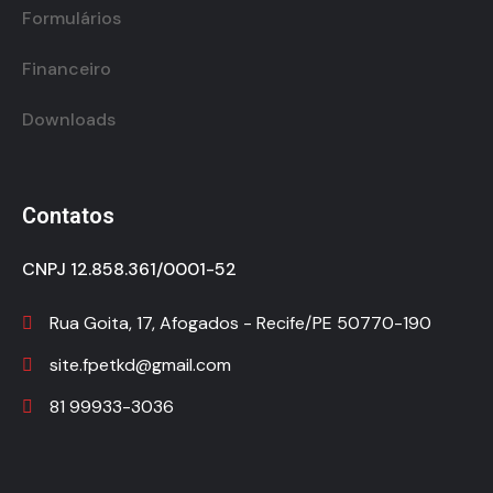
Formulários
Financeiro
Downloads
Contatos
CNPJ 12.858.361/0001-52
Rua Goita, 17, Afogados - Recife/PE 50770-190
site.fpetkd@gmail.com
81 99933-3036