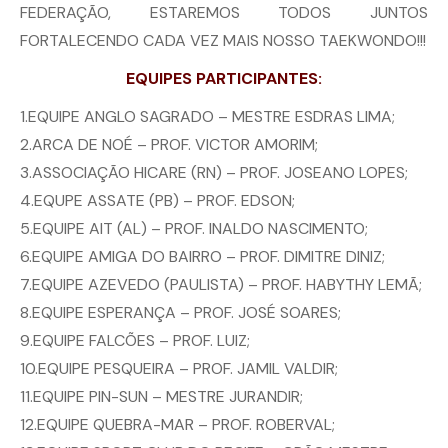
FEDERAÇÃO, ESTAREMOS TODOS JUNTOS
FORTALECENDO CADA VEZ MAIS NOSSO TAEKWONDO!!!
EQUIPES PARTICIPANTES:
1.EQUIPE ANGLO SAGRADO – MESTRE ESDRAS LIMA;
2.ARCA DE NOÉ – PROF. VICTOR AMORIM;
3.ASSOCIAÇÃO HICARE (RN) – PROF. JOSEANO LOPES;
4.EQUPE ASSATE (PB) – PROF. EDSON;
5.EQUIPE AIT (AL) – PROF. INALDO NASCIMENTO;
6.EQUIPE AMIGA DO BAIRRO – PROF. DIMITRE DINIZ;
7.EQUIPE AZEVEDO (PAULISTA) – PROF. HABYTHY LEMÃ;
8.EQUIPE ESPERANÇA – PROF. JOSÉ SOARES;
9.EQUIPE FALCÕES – PROF. LUIZ;
10.EQUIPE PESQUEIRA – PROF. JAMIL VALDIR;
11.EQUIPE PIN-SUN – MESTRE JURANDIR;
12.EQUIPE QUEBRA-MAR – PROF. ROBERVAL;