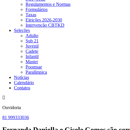
Regulamentos e Normas
Formulários
Taxas
Eleições 2026-2030
Intervenção CBTKD
Seleções
Adulto
Sub 21
Juvenil
Cadete
Infantil
Master
Poomsae
Paralímpica
Notícias
Calendário
Contatos
Ouvidoria
81 999333036
Fernanda Daniella e Gisele Gomes são c