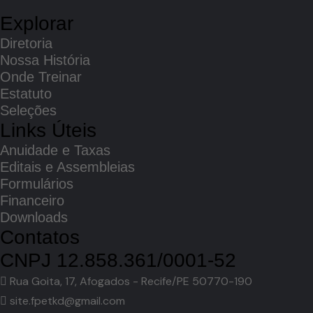
Explorar
Diretoria
Nossa História
Onde Treinar
Estatuto
Seleções
Links Úteis
Anuidade e Taxas
Editais e Assembleias
Formulários
Financeiro
Downloads
Contatos
CNPJ 12.858.361/0001-52
Rua Goita, 17, Afogados - Recife/PE 50770-190
site.fpetkd@gmail.com