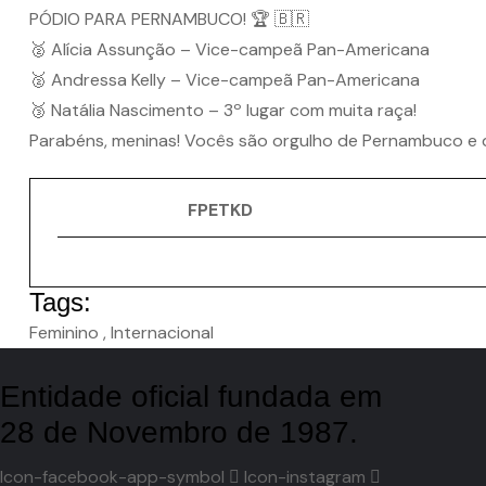
PÓDIO PARA PERNAMBUCO! 🏆 🇧🇷
🥈 Alícia Assunção – Vice-campeã Pan-Americana
🥈 Andressa Kelly – Vice-campeã Pan-Americana
🥉 Natália Nascimento – 3º lugar com muita raça!
Parabéns, meninas! Vocês são orgulho de Pernambuco e do
FPETKD
Tags:
Feminino
,
Internacional
Entidade oficial fundada em
28 de Novembro de 1987.
Icon-facebook-app-symbol
Icon-instagram