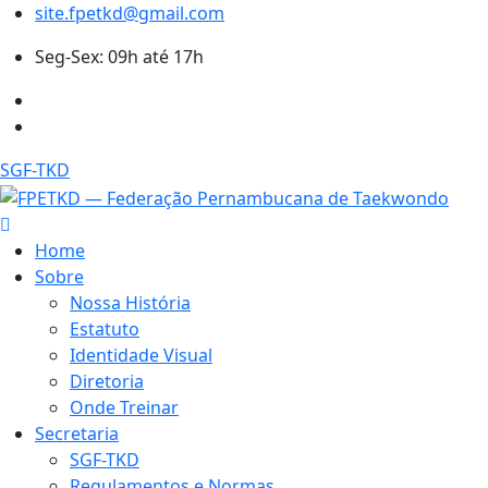
site.fpetkd@gmail.com
Seg-Sex: 09h até 17h
SGF-TKD
Home
Sobre
Nossa História
Estatuto
Identidade Visual
Diretoria
Onde Treinar
Secretaria
SGF-TKD
Regulamentos e Normas