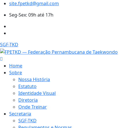
site.fpetkd@gmail.com
Seg-Sex: 09h até 17h
SGF-TKD
Home
Sobre
Nossa História
Estatuto
Identidade Visual
Diretoria
Onde Treinar
Secretaria
SGF-TKD
Regulamentos e Normas